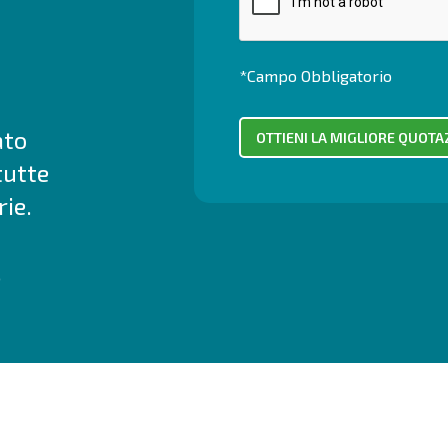
*Campo Obbligatorio
ato
tutte
ie.
.