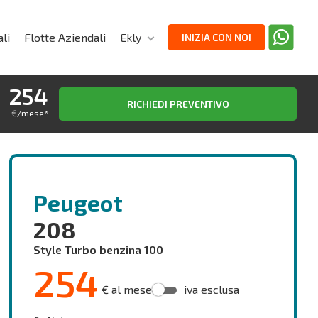
li
Flotte Aziendali
Ekly
INIZIA CON NOI
254
RICHIEDI PREVENTIVO
€/mese
*
Peugeot
208
Style Turbo benzina 100
254
€ al mese
iva esclusa