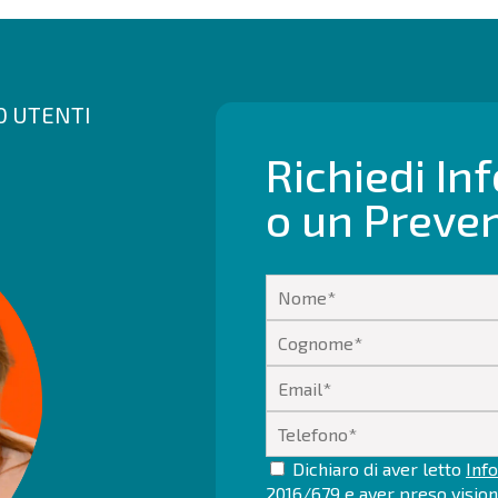
00 UTENTI
Richiedi In
o un Preve
Dichiaro di aver letto
Info
2016/679
e aver preso visio