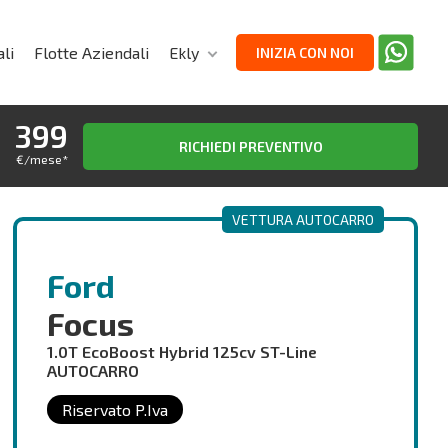
li
Flotte Aziendali
Ekly
INIZIA CON NOI
399
RICHIEDI PREVENTIVO
€/mese
*
VETTURA AUTOCARRO
Ford
Focus
1.0T EcoBoost Hybrid 125cv ST-Line
AUTOCARRO
Riservato P.Iva