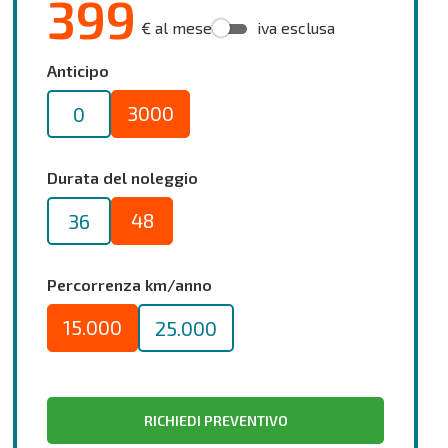
399
€ al mese
iva esclusa
Anticipo
3000
0
Durata del noleggio
48
36
Percorrenza km/anno
15.000
25.000
RICHIEDI PREVENTIVO