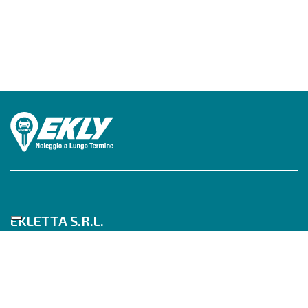
EKLETTA S.R.L.
Tel 06/517622777
Mobile 347/0817910
Pec: eklettasrl@legalmail.it
Inizia con un Consulente