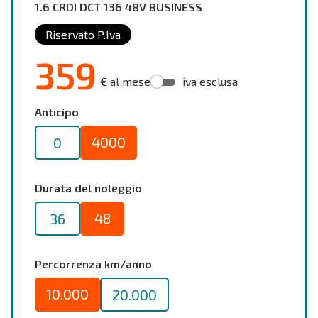
1.6 CRDI DCT 136 48V BUSINESS
Riservato P.Iva
359
€ al mese
iva esclusa
Anticipo
4000
0
Durata del noleggio
48
36
Percorrenza km/anno
10.000
20.000