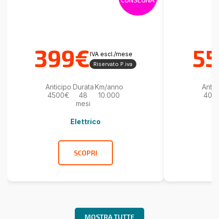
399€
5
IVA escl./mese
Riservato P.iva
Anticipo
Durata
Km/anno
Antic
4500€
48
10.000
400
mesi
Elettrico
SCOPRI
MOSTRA TUTTE