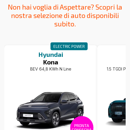
Non hai voglia di Aspettare? Scopri la
nostra selezione di auto disponibili
subito.
ELECTRIC POWER
Hyundai
Kona
BEV 64,8 KWh N Line
1.5 TGDI Pl
PRONTA
CONSEGNA