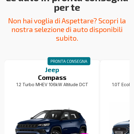
per te
Non hai voglia di Aspettare? Scopri la
nostra selezione di auto disponibili
subito.
PRONTA CONSEGNA
Jeep
Compass
1.2 Turbo MHEV 106kW Altitude DCT
1.0T EcoBo