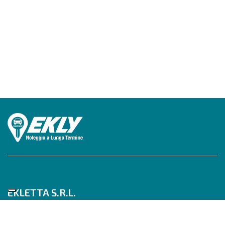
EKLETTA S.R.L.
Tel 06/517622777
Mobile 347/0817910