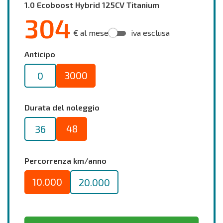
1.0 Ecoboost Hybrid 125CV Titanium
304
€ al mese
iva esclusa
Anticipo
3000
0
Durata del noleggio
48
36
Percorrenza km/anno
10.000
20.000