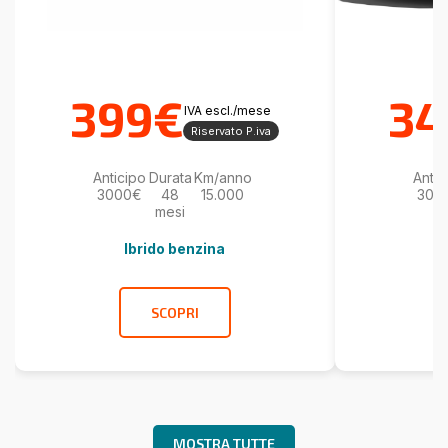
399€
34
IVA escl./mese
Riservato P.iva
Anticipo
Durata
Km/anno
Antic
3000€
48
15.000
300
mesi
Ibrido benzina
SCOPRI
MOSTRA TUTTE