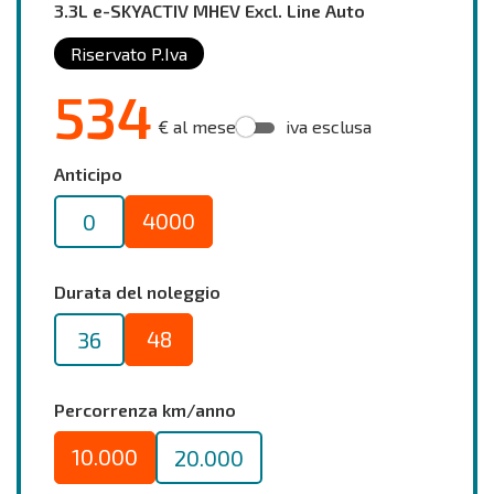
3.3L e-SKYACTIV MHEV Excl. Line Auto
Riservato P.Iva
534
€ al mese
iva esclusa
Anticipo
4000
0
Durata del noleggio
48
36
Percorrenza km/anno
10.000
20.000