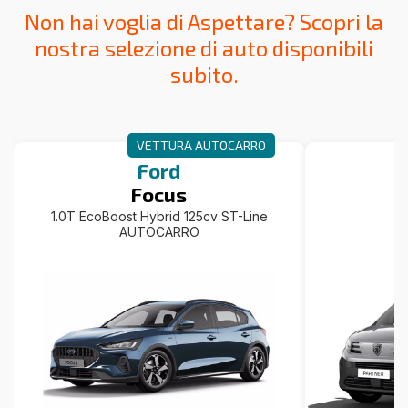
Non hai voglia di Aspettare? Scopri la
nostra selezione di auto disponibili
subito.
VETTURA AUTOCARRO
Ford
Focus
1.0T EcoBoost Hybrid 125cv ST-Line
L
AUTOCARRO