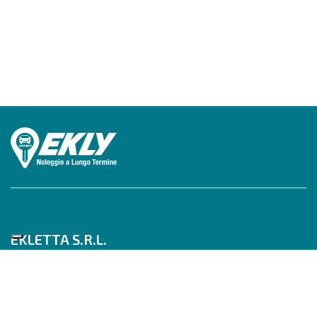
EKLETTA S.R.L.
Tel 06/517622777
Mobile 347/0817910
Pec: eklettasrl@legalmail.it
Inizia con un Consulente