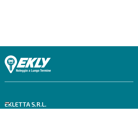
EKLETTA S.R.L.
Tel 06/517622777
Mobile 347/0817910
Pec: eklettasrl@legalmail.it
Inizia con un Consulente