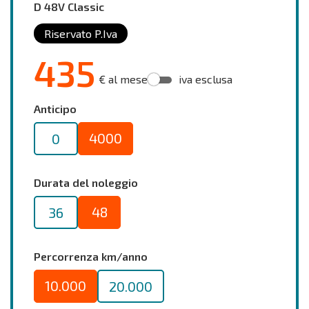
D 48V Classic
Riservato P.Iva
435
€ al mese
iva esclusa
Anticipo
4000
0
Durata del noleggio
48
36
Percorrenza km/anno
10.000
20.000