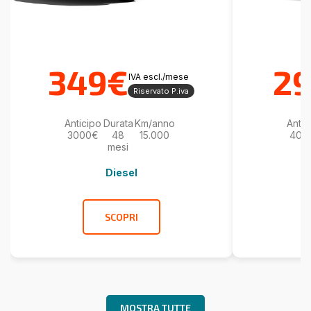
349€
2
IVA escl./mese
Riservato P.iva
Anticipo
Durata
Km/anno
Antic
3000€
48
15.000
400
mesi
Diesel
SCOPRI
MOSTRA TUTTE