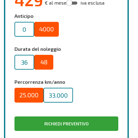
€ al mese
iva esclusa
Anticipo
4000
0
Durata del noleggio
48
36
Percorrenza km/anno
25.000
33.000
RICHIEDI PREVENTIVO