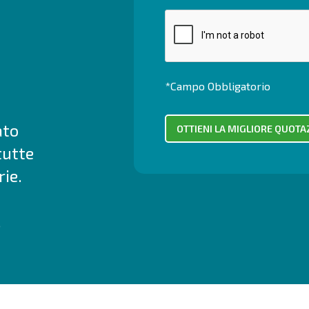
*Campo Obbligatorio
ato
tutte
ie.
.