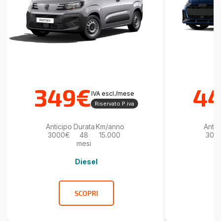
349€
4
IVA escl./mese
Riservato P.iva
Anticipo
Durata
Km/anno
Antic
3000€
48
15.000
300
mesi
Diesel
SCOPRI