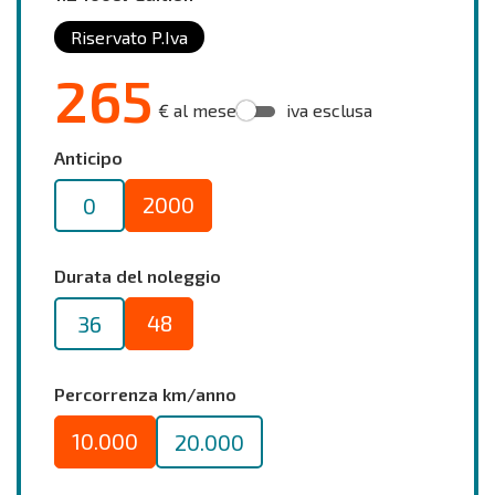
Riservato P.Iva
265
€ al mese
iva esclusa
Anticipo
2000
0
Durata del noleggio
48
36
Percorrenza km/anno
10.000
20.000