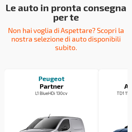
Le auto in pronta consegna
per te
Non hai voglia di Aspettare? Scopri la
nostra selezione di auto disponibili
subito.
Peugeot
Partner
A3
L1 BlueHDi 130cv
TD1 110