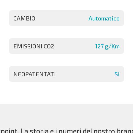
CAMBIO
Automatico
EMISSIONI CO2
127 g/Km
NEOPATENTATI
Si
point. La storia e i numeri del nostro bran