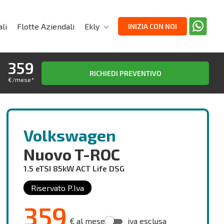
li
Flotte Aziendali
Ekly
INIZIA CON NOI
359
RICHIEDI PREVENTIVO
€/mese
*
Volkswagen
Nuovo T-ROC
1.5 eTSI 85kW ACT Life DSG
Riservato P.Iva
359
€ al mese
iva esclusa