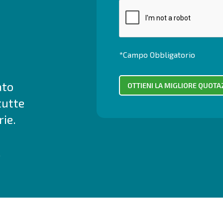
*Campo Obbligatorio
ato
tutte
ie.
.