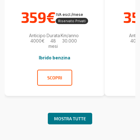
359€
3
IVA escl./mese
Riservato Privati
Anticipo
Durata
Km/anno
Antic
4000€
48
30.000
400
mesi
Ibrido benzina
SCOPRI
MOSTRA TUTTE