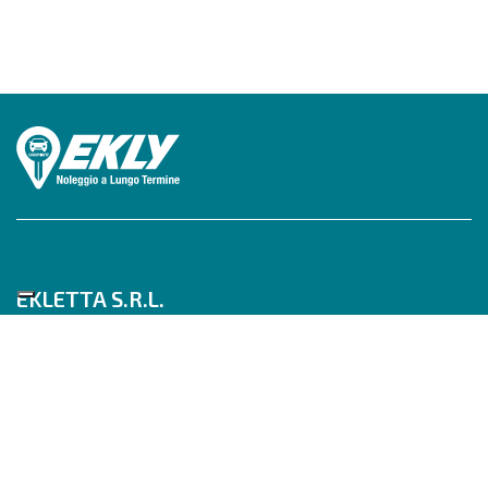
EKLETTA S.R.L.
Tel 06/517622777
Mobile 347/0817910
Pec: eklettasrl@legalmail.it
Inizia con un Consulente
Scrivici su WhatsApp
Seguici su