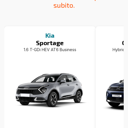
subito.
Kia
Sportage
C
1.6 T-GDi HEV AT6 Business
Hybrid 