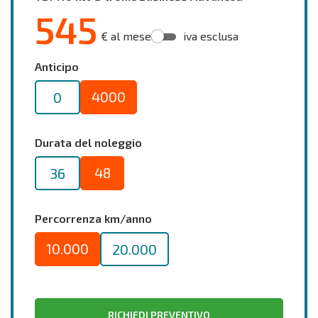
545
€ al mese
iva esclusa
Anticipo
4000
0
Durata del noleggio
48
36
Percorrenza km/anno
10.000
20.000
RICHIEDI PREVENTIVO