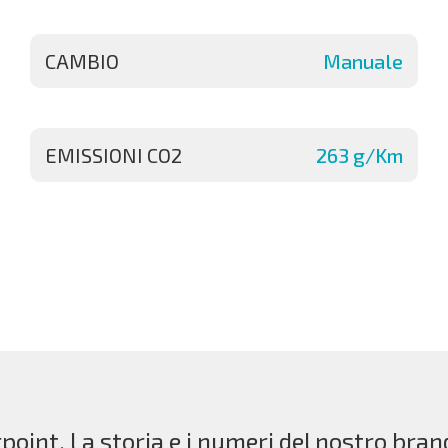
CAMBIO
Manuale
EMISSIONI CO2
263 g/Km
point. La storia e i numeri del nostro bran