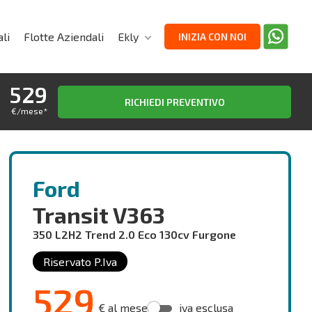
li
Flotte Aziendali
Ekly
INIZIA CON NOI
529
RICHIEDI PREVENTIVO
€/mese
*
Ford
Transit V363
350 L2H2 Trend 2.0 Eco 130cv Furgone
Riservato P.Iva
529
€ al mese
iva esclusa