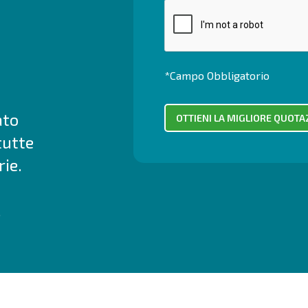
*Campo Obbligatorio
ato
tutte
ie.
.