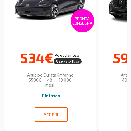
PRONTA
CONSEGNA
534€
59
IVA escl./mese
Riservato P.iva
Anticipo
Durata
Km/anno
Antic
5500€
48
10.000
400
mesi
Elettrico
SCOPRI