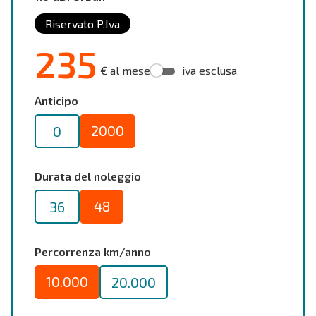
Riservato P.Iva
235
€ al mese
iva esclusa
Anticipo
2000
0
Durata del noleggio
48
36
Percorrenza km/anno
10.000
20.000