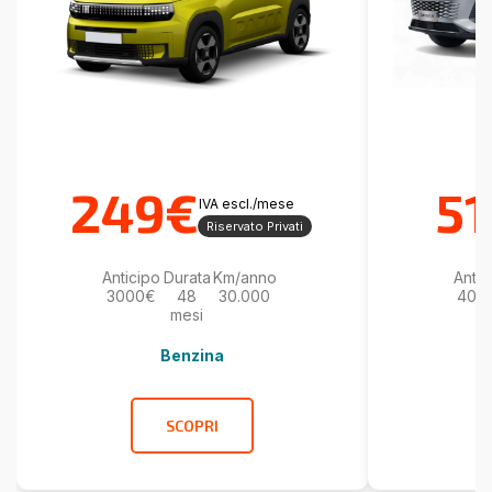
249€
5
IVA escl./mese
Riservato Privati
Anticipo
Durata
Km/anno
Antic
3000€
48
30.000
400
mesi
Benzina
SCOPRI