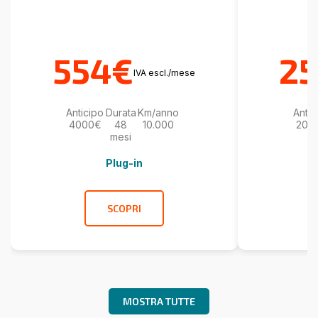
554€
2
IVA escl./mese
Anticipo
Durata
Km/anno
Antic
4000€
48
10.000
200
mesi
Plug-in
SCOPRI
MOSTRA TUTTE