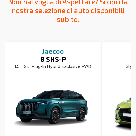
Non hai voglia di Aspettare? Scopri la
nostra selezione di auto disponibili
subito.
Jaecoo
8 SHS-P
1.5 TGDI Plug-In Hybrid Exclusive AWD
Styl