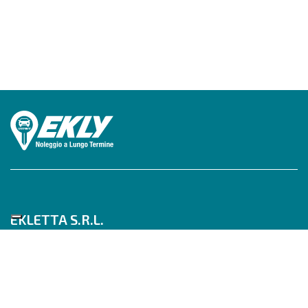
EKLETTA S.R.L.
Tel 06/517622777
Mobile 347/0817910
Pec: eklettasrl@legalmail.it
Inizia con un Consulente
Scrivici su WhatsApp